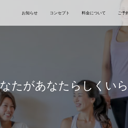
お知らせ
コンセプト
料金について
ご予
た
が
あ
な
た
ら
し
く
い
ら
れ